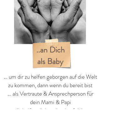
..an Dich
als Baby
… um dir zu helfen geborgen auf die Welt
zu kommen, dann wenn du bereit bist
… als Vertraute & Ansprechperson für
dein Mami & Papi
… dir helfen dich optimal auf deinen
Geburtsweg zu machen (z.B: durch
Bewegungen mit Mami)
… um dein Mami während der Geburt