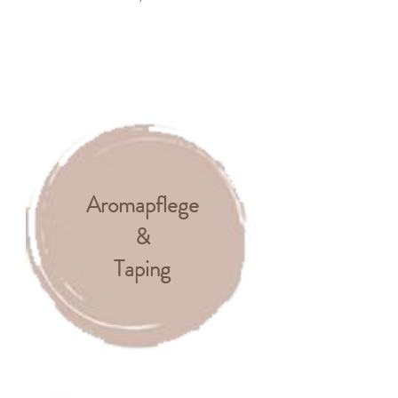
Aromapflege
&
Taping