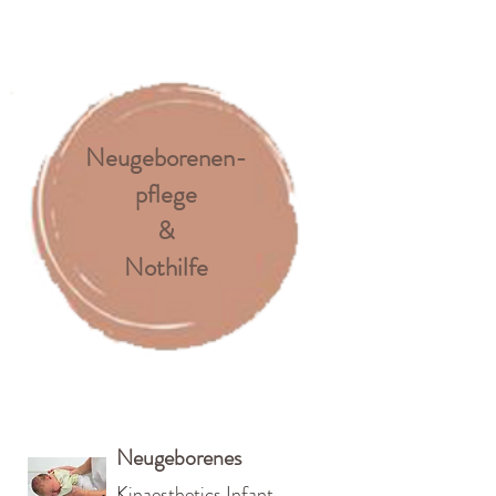
Neugeborenen-
pflege
&
Nothilfe
Neugeborenes
Kinaesthetics Infant